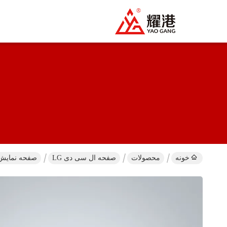
خونه
محصولات
صفحه ال سی دی LG
صفحه نمایش تلویزیون 55 اینچی LG با نرخ تج