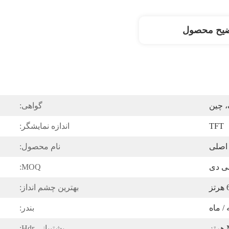
ضیح محصول
، چین
گواهی:
TFT
اندازه نمایشگر:
اصلی
نام محصول:
ی دی
MOQ:
تز
بهترین چشم انداز:
بندر:
پشتیبانی Hdr: