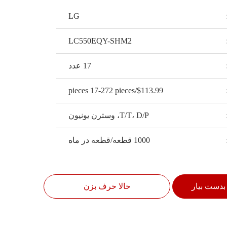
LG
LC550EQY-SHM2
17 عدد
$113.99/pieces 17-272 pieces
T/T، D/P، وسترن یونیون
1000 قطعه/قطعه در ماه
بدست بیار
حالا حرف بزن