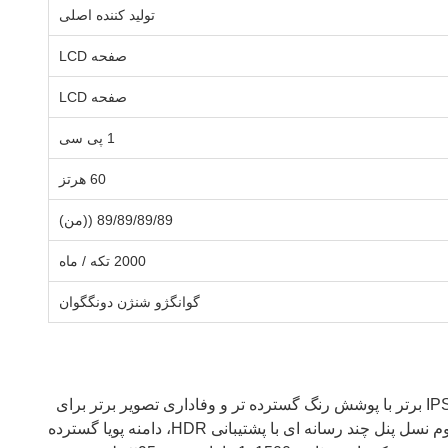
تولید کننده اصلی
صفحه LCD
صفحه LCD
1 پی سی
60 هرتز
89/89/89/89 ((من)
2000 تکه / ماه
گوانگژو شنژن دونگگوان
، با تکنولوژی IPS برتر با پوشش رنگ گسترده تر و وفاداری تصویر برتر برای
برنامه های تلویزیونی پیشرفته.دارای وضوح 4K Ultra HD 3840 × 2160 (80 PPI) در یک طرح نوار عمودی RGB، این SHM2 نسخه دوم نسل پنل چند رسانه ای با پشتیبانی HDR، دامنه پویا گسترده