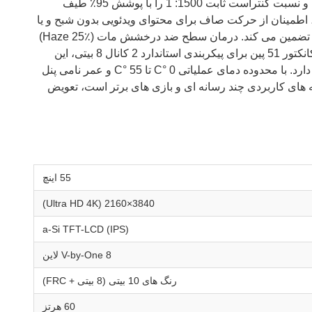
تر، و قابلیت پیشرفته کمرنگ محلی. LC550EQY-SHM2 با استفاده از فناوری پیشرفته IPS (In-Plane Switching) ساخته شده است و نسبت کنتراست ثابت 1500: 1 را با پوشش 95٪ طیف
 cd / m2 ارائه می دهد.پانل به سرعت زمان پاسخ 6ms (GtG) را به دست می آورد، اطمینان از حرکت صاف برای محتوای ویدئویی بدون شبح و یا
عدم شفافیت حرکت. زاویه های دید گسترده 89 ° / 89 ° / 89 ° / 89 ° (L / R / U / D) رنگ و کنتراست سازگار را از هر موقعیت نشسته تضمین می کند. درمان سطح ضد درخشش مات (Haze 25٪)
به طور موثر بازتاب نور محیط را کاهش می دهد و آن را برای شرایط مختلف نور مناسب می کند.پشتیبانی از رابط Mini LVDS با یک کانکتور 51 پین برای پیکربندی استاندارد 2 کانال 8 بیتی، این
سلول باز نیاز به یک واحد روشنایی بیرونی و تخته T-CON (به طور جداگانه فروخته می شود) برای یکپارچه سازی کامل صفحه نمایش دارد. با محدوده دمای عملیاتی 0 °C تا 55 °C و عمر نامی پنل
کاربردی ایده آل شامل برنامه های کاربردی چند رسانه ای و بازی های برتر است، تعویض
55 اينچ
3840×2160 (Ultra HD 4K)
a-Si TFT-LCD (IPS)
V-by-One 8 لاین
رنگ های 10 بیتی (8 بیتی + FRC)
60 هرتز