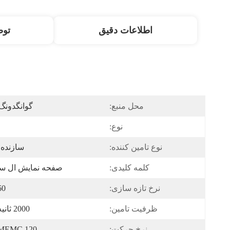
اطلاعات دقیق
تو
محل منبع:
گوانگدونگ
نوع:
نوع تامین کننده:
سازنده 
کلمه کلیدی:
صفحه نمایش ال س
نرخ تازه سازی:
60 هر
ظرفیت تامین:
2000 ثانیه / ماه
نرخ حرکت:
MEMC 120 هرتز