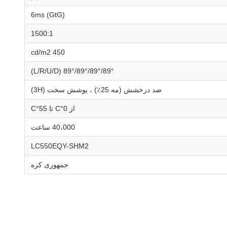
6ms (GtG)
1500:1
450 cd/m2
89°/89°/89°/89° (L/R/U/D)
ضد درخشش (مه 25٪) ، پوشش سخت (3H)
از 0°C تا 55°C
40،000 ساعت
LC550EQY-SHM2
جمهوری کره