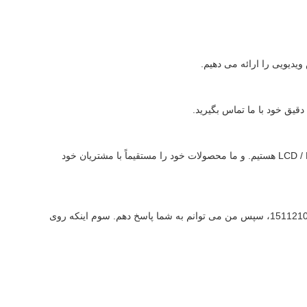
A: ما یک شرکت تجاری حرفه ای LCD OPEN CELL با تجربه 10 ساله هستیم. متخصص در قطعات جانبی صفحه نمایش صفحه نمایش تلویزیون LCD / LED هستیم. و ما محصولات خود را مستقیماً با مشتریان خود
ج: اول اینکه شما می توانید به طور مستقیم با ما با ایمیل تماس بگیرید. دوم اینکه می توانید WECHAT یا WHATSAPP من را اضافه کنید: +86 15112103717، سپس من می توانم به شما پاسخ دهم. سوم اینکه روی