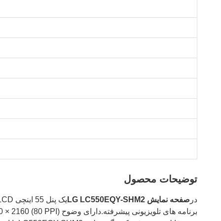
توضیحات محصول
در
صفحه نمایش LG LC550EQY-SHM2
یک پنل 55 اینچی a-Si TFT LCD با سلول باز از LG است