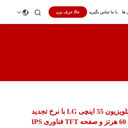
 ها
با ما تماس بگیرید
حالا حرف بزن
صفحه نمایش تلویزیون 55 اینچی LG با نرخ تجدید
60 هرتز و صفحه TFT فناوری IPS