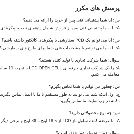
پرسش های مکرر
س: آیا شما پشتیبانی فنی پس از خرید را ارائه می دهید؟
A: بله، ما پشتیبانی فنی پس از فروش شامل راهنمای نصب، پیکربندی کنترل کننده زمان بندی و کمک به رفع مشکل از طریق ایمیل، واتساپ یا تماس ویدیویی را ارائه می دهیم.
س: آیا می توانم یک PCB سفارشی یا پیکربندی کانکتور داشته باشم؟
A: بله، ما می توانیم با مشخصات فنی شما برای طرح های سفارشی PCB و انواع کانکتور برای سفارشات OEM 500+ واحد کار کنیم. لطفا با نیازهای دقیق خود با ما تماس بگیرید.
سوال: شما شرکت تجاری یا تولید کننده هستید؟
معامله می کنیم.
س: چطور می توانم با شما تماس بگیرم؟
دکمه در وب سایت ما تماس بگیرید.
س: چه نوع محصولاتی دارید؟
A: ما عرضه کننده سلول باز LCD از 18.5 اینچ تا 86 اینچ و برخی دیگر از تخته اصلی و قطعات یدکی هستیم. اگر علاقه مند به محصولات ما هستید.
سوال: زمان تحویل شما چقدر است؟