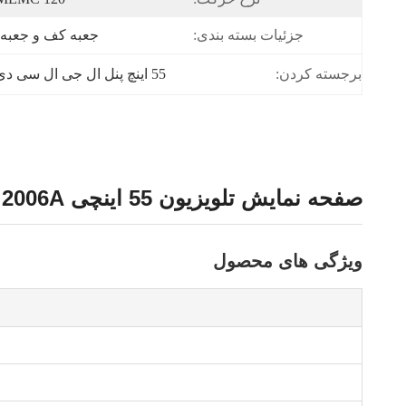
جزئیات بسته بندی:
جعبه کف و جعبه
برجسته کردن:
55 اینچ پنل ال جی ال سی دی
صفحه نمایش تلویزیون 55 اینچی LG LC550EQY-SHM2 PCB:2005A / 2006A
ویژگی های محصول