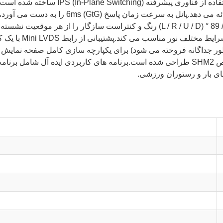
گسترده ای از رنگ DCI-P3 و حداکثر روشنایی 450
40،000 ساعت، LC550EQY-SHM2 برای قابلیت اطمینان خاص SHM2 طراحی شده است.برنامه های 
ای بار و رستوران ورزشی.