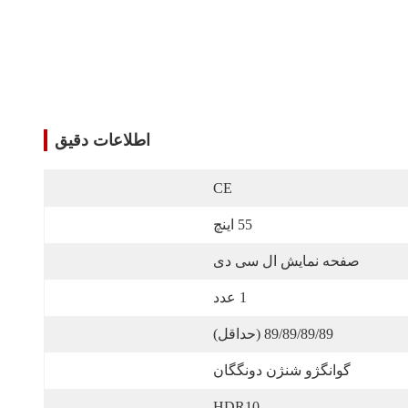
اطلاعات دقیق
CE
55 اینچ
صفحه نمایش ال سی دی
1 عدد
89/89/89/89 (حداقل)
گوانگژو شنژن دونگگان
HDR10