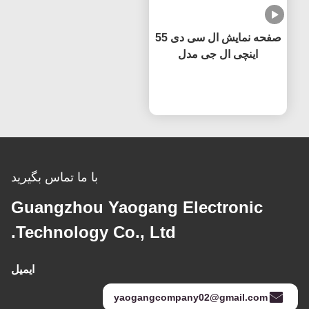
صفحه نمایش ال سی دی 55
اینچی ال جی مدل
LC550EQC-SPA2 با
حالا حرف بزن
فناوری IPS، تولید کننده
اصلی (OEM)، نرخ تازه
سازی 60 هرتز
با ما تماس بگیرید
Guangzhou Yaogang Electronic
Technology Co., Ltd.
ایمیل
yaogangcompany02@gmail.com