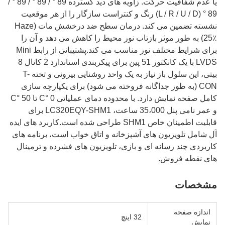
یا عدم شفافیت حرکت. زاویه های دید گسترده 89 ° / 89 ° / 89 ° /
89 ° (L / R / U / D) رنگ و کنتراست سازگار را از هر موقعیت
نشسته تضمین می کند. درمان سطح ضد درخشش مات (Haze
25٪) به طور موثر بازتاب نور محیط را کاهش می دهد و آن را
برای شرایط مختلف نور مناسب می کند.پشتیبانی از رابط Mini
LVDS با یک کانکتور 51 پین برای پیکربندی استاندارد 2 کانال 8
بیتی، این سلول باز نیاز به یک واحد روشنایی بیرونی و تخته T-
CON (به طور جداگانه فروخته می شود) برای یکپارچه سازی
کامل صفحه نمایش دارد. با محدوده دمای عملیاتی 0 °C تا 50 °C
و عمر نامی پنل 35،000 ساعت، LC320EQY-SHM1 برای
قابلیت اطمینان خاص SHM1 طراحی شده است.کاربرد های ایده
آل شامل تلویزیون های آشپزخانه و اتاق خواب است، برنامه های
کاربردی چند رسانه ای و بازی، تلویزیون های فشرده و ترمینال
های نقطه فروش.
مشخصات
اندازه صفحه
32 اينچ
نمایش