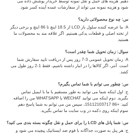
دهیم. هزینه های حمل و نقل نمونه توسط خریدار پوشش داده می
شود و هزینه نمونه می تواند از سفارشات عمده آینده کسر شود.
س: چه نوع محصولاتی دارید؟
A: ما عرضه کننده سلول باز LCD از 18.5 اینچ تا 86 اینچ و برخی دیگر
از تخته اصلی و قطعات یدکی هستیم. اگر علاقه مند به محصولات ما
هستید.
سوال: زمان تحویل شما چقدر است؟
A: زمان تحویل عمومی 3-7 روز پس از دریافت تایید سفارش شما
است. آنتر، اگر کالاها را در انبار داشته باشیم، فقط 1-2 روز طول می
کشد.
س: چطور می توانم با شما تماس بگیرم؟
ج: اول اینکه شما می توانید به طور مستقیم با ما با ایمیل تماس
بگیرید. دوم اینکه می توانید WECHAT یا WHATSAPP من را اضافه
کنید: +86 15112103717، سپس من می توانم به شما پاسخ دهم.
سوم اینکه روی دکمه در وب سایت ما تماس بگیرید.
س: شما پانل های LCD را برای حمل و نقل چگونه بسته بندی می کنید؟
ج: هر پنل به صورت جداگانه با فوم ضد ایستاتیک پیچیده می شود و