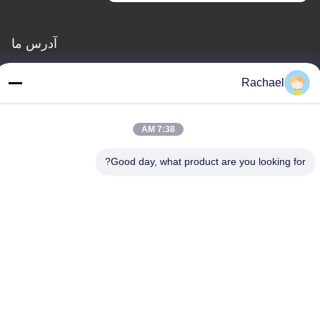
آدرس ما
خطاب
Rachael
اتاق 108، ساختمان A، شماره 29، جاده دایونگ، خیابان داشی، منطقه
پانیو، شهر گوانگژو، استان گوانگدونگ، چین
7:38 AM
تلفن
0086-15112103717
Good day, what product are you looking for?
سیاست حفظ حریم خصوصی
|
نقشه سایت
چین خوب کیفیت صفحه نمایش تلویزیونی عرضه کننده. حقوق چاپ
-2026 Guangzhou Yaogang Electronic Technology Co., Ltd. . همه
حقوق محفوظ است