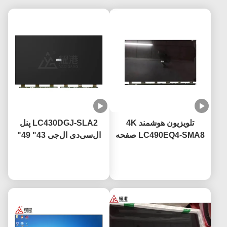
تلویزیون هوشمند 4K
LC430DGJ-SLA2 پنل
LC490EQ4-SMA8 صفحه
ال‌سی‌دی ال‌جی 43" 49"
نمایش تلویزیون LED 49
55" 65" 75" تلویزیون
حالا حرف بزن
اینچ برای تعویض تلویزیون
حالا حرف بزن
هوشمند 4K صفحه نمایش
صفحه شکسته LG
ال‌سی‌دی پنل شیشه‌ای
LED