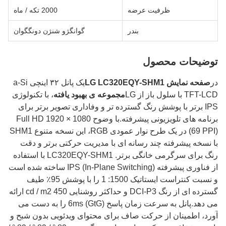
ظرفیت عرضه
2000 تکه / ماه
بندر
گوانگژو شنژن دونگگوان
توضیحات محصول
در
صفحه نمایش LG LC320EQY-SHM1
یک پانل ۳۲ اینچی a-Si
TFT-LCD با سلول باز از LG
مجموعه ی بهبود یافته
، با تکنولوژی
IPS برتر با پوشش رنگ گسترده تر و وفاداری تصویر برتر برای
برنامه های تلویزیونی پیشرفته.با وضوح Full HD 1920 × 1080
(69 PPI) در یک طرح نوار عمودی RGB، این نسخه متنوع SHM1
با نسخه پیشرفته چند رسانه ای با مدیریت حرکتی برتر و دقت
رنگ برای سرگرمی خانگی برتر. LC320EQY-SHM1 با استفاده
از فناوری پیشرفته IPS (In-Plane Switching) ساخته شده است
و نسبت کنتراست ایستاتیک 1500: 1 را با پوشش 95٪ طیف
گسترده ای از رنگ DCI-P3 و حداکثر روشنایی 450 cd / m2 ارائه
می دهد.پانل به سرعت زمان پاسخ 6ms (GtG) را به دست می
آورد، اطمینان از حرکت صاف برای محتوای ویدئویی بدون شبح و