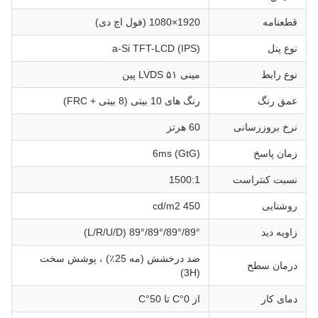
قطعنامه
1920×1080 (فول اچ دی)
نوع پنل
a-Si TFT-LCD (IPS)
نوع رابط
مینی LVDS ۵۱ پین
عمق رنگ
رنگ های 10 بیتی (8 بیتی + FRC)
نرخ بروزرسانی
60 هرتز
زمان پاسخ
6ms (GtG)
نسبت کنتراست
1500:1
روشنایی
450 cd/m2
زاویه دید
89°/89°/89°/89° (L/R/U/D)
ضد درخشش (مه 25٪) ، پوشش سخت
درمان سطح
(3H)
دمای کار
از 0°C تا 50°C