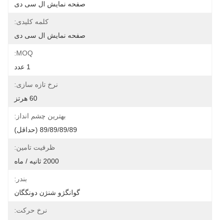
صفحه نمایش ال سی دی
کلمه کلیدی:
صفحه نمایش ال سی دی
MOQ:
1 عدد
نرخ تازه سازی:
60 هرتز
بهترین چشم انداز:
89/89/89/89 (حداقل)
ظرفیت تامین:
2000 ثانیه / ماه
بندر:
گوانگژو شنژن دونگگان
نرخ حرکت: