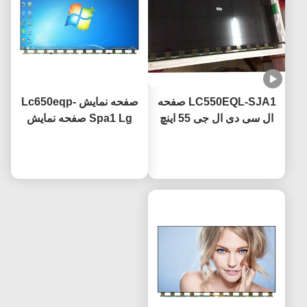
LC550EQL-SJA1 صفحه
صفحه نمایش Lc650eqp-
ال سی دی ال جی 55 اینچ
Spa1 Lg صفحه نمایش
3840×2160 وضوح UHD
تلویزیون 65 اینچ 4k با
گواهینامه CE
حالا حرف بزن
حالا حرف بزن
پوشش ضد درخشش