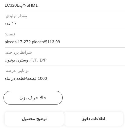
LC320EQY-SHM1
مقدار تولیدی:
17 عدد
قیمت:
$113.99/pieces 17-272 pieces
شرایط پرداخت:
T/T، D/P، وسترن یونیون
توانایی عرضه:
1000 قطعه/قطعه در ماه
بهترین قیمت رو بدست بیار
حالا حرف بزن
اطلاعات دقیق
توضیح محصول