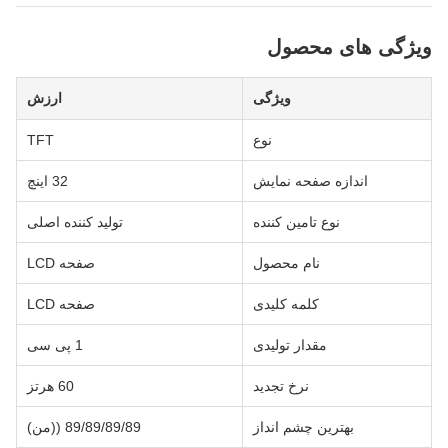
ویژگی های محصول
ویژگی
ارزش
نوع
TFT
اندازه صفحه نمایش
32 اينچ
نوع تامین کننده
تولید کننده اصلی
نام محصول
صفحه LCD
کلمه کلیدی
صفحه LCD
مقدار تولیدی
1 پی سی
نرخ تجدید
60 هرتز
بهترین چشم انداز
89/89/89/89 ((من)