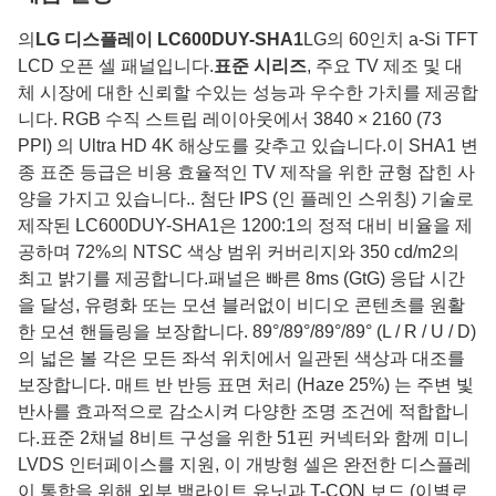
의
LG 디스플레이 LC600DUY-SHA1
LG의 60인치 a-Si TFT
LCD 오픈 셀 패널입니다.
표준 시리즈
, 주요 TV 제조 및 대
체 시장에 대한 신뢰할 수있는 성능과 우수한 가치를 제공합
니다. RGB 수직 스트립 레이아웃에서 3840 × 2160 (73
PPI) 의 Ultra HD 4K 해상도를 갖추고 있습니다.이 SHA1 변
종 표준 등급은 비용 효율적인 TV 제작을 위한 균형 잡힌 사
양을 가지고 있습니다.. 첨단 IPS (인 플레인 스위칭) 기술로
제작된 LC600DUY-SHA1은 1200:1의 정적 대비 비율을 제
공하며 72%의 NTSC 색상 범위 커버리지와 350 cd/m2의
최고 밝기를 제공합니다.패널은 빠른 8ms (GtG) 응답 시간
을 달성, 유령화 또는 모션 블러없이 비디오 콘텐츠를 원활
한 모션 핸들링을 보장합니다. 89°/89°/89°/89° (L / R / U / D)
의 넓은 볼 각은 모든 좌석 위치에서 일관된 색상과 대조를
보장합니다. 매트 반 반등 표면 처리 (Haze 25%) 는 주변 빛
반사를 효과적으로 감소시켜 다양한 조명 조건에 적합합니
다.표준 2채널 8비트 구성을 위한 51핀 커넥터와 함께 미니
LVDS 인터페이스를 지원, 이 개방형 셀은 완전한 디스플레
이 통합을 위해 외부 백라이트 유닛과 T-CON 보드 (이별로