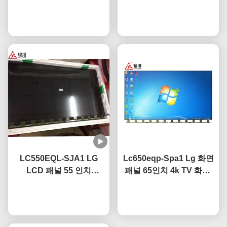
TV 디스플레이 패널 49 인
65" 75" 4K 스마트 TV
치 LG TV 부러진 화면 교
지금 챗팅하세요
LCD 화면 LED 유리 패널
지금 챗팅하세요
체
LC550EQL-SJA1 LG
Lc650eqp-Spa1 Lg 화면
LCD 패널 55 인치
패널 65인치 4k TV 화면,
3840×2160 UHD 해상도
눈부심 방지 코팅
지금 챗팅하세요
CE 인증
지금 챗팅하세요