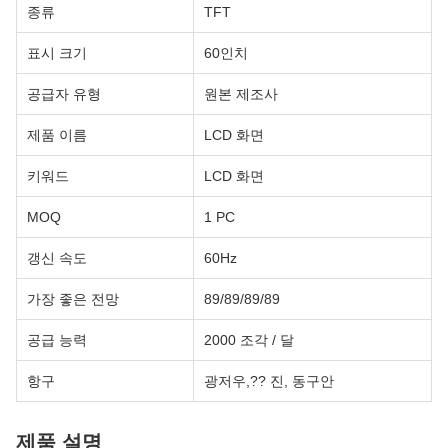
종류
TFT
표시 크기
60인치
공급자 유형
원본 제조사
제품 이름
LCD 화면
키워드
LCD 화면
MOQ
1 PC
갱신 속도
60Hz
가장 좋은 전망
89/89/89/89
공급 능력
2000 조각 / 달
항구
광저우,?? 진, 동구안
제품 설명