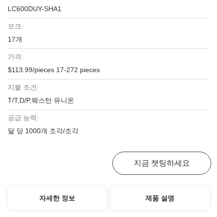
LC600DUY-SHA1
모크:
17개
가격:
$113.99/pieces 17-272 pieces
지불 조건:
T/T,D/P,웨스턴 유니온
공급 능력:
달 당 1000개 조각/조각
최고의 가격을 얻으십시오
지금 챗팅하세요
자세한 정보
제품 설명