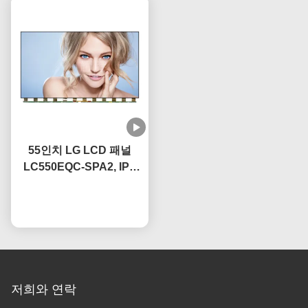
55인치 LG LCD 패널
LC550EQC-SPA2, IPS
기술, OEM 60Hz 주사율
지금 챗팅하세요
저희와 연락