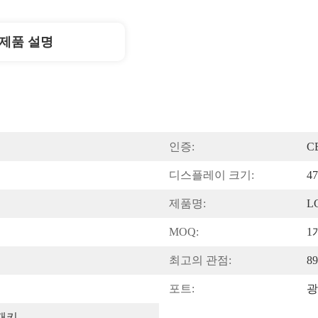
제품 설명
인증:
C
디스플레이 크기:
4
제품명:
L
MOQ:
1
최고의 관점:
89
포트:
광
 패키