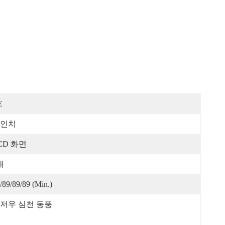
E
7인치
CD 화면
개
/89/89/89 (Min.)
저우 심천 동풍