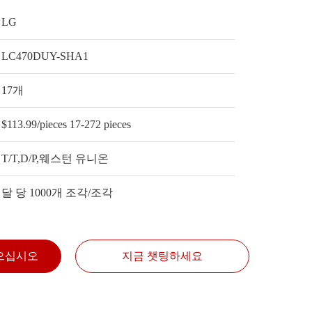
LG
LC470DUY-SHA1
17개
$113.99/pieces 17-272 pieces
T/T,D/P,웨스턴 유니온
달 당 1000개 조각/조각
으십시오
지금 챗팅하세요