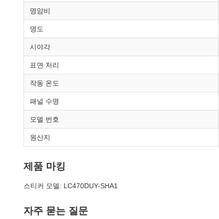
명암비
명도
시야각
표면 처리
작동 온도
패널 수명
모델 번호
원산지
제품 마킹
스티커 모델: LC470DUY-SHA1
자주 묻는 질문