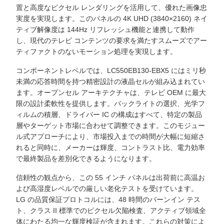
置と高度なピクセル レンダリングを活用して、優れた画像忠
実度を実現します。このパネルの 4K UHD (3840×2160) ネイ
ティブ解像度は 144Hz リフレッシュ機能と連携して動作
し、現代のテレビ コンテンツの要求を満たすスムーズでアー
ティファクトのないモーション処理を実現します。
コンポーネントレベルでは、LC550EB130-EBX5 にはミリ秒
未満の応答時間を持つ精密設計の液晶セルが組み込まれてい
ます。オープンセル アーキテクチャは、テレビ OEM に最大
限の設計柔軟性を提供します。バックライトの選択、光学フ
ィルムの積層、ドライバー IC の構成はすべて、特定の製品
層やターゲット市場に合わせて調整できます。このモジュー
ル式アプローチにより、市場投入までの時間が大幅に短縮さ
れると同時に、メーカーは輝度、コントラスト比、電力効率
で最終製品を差別化できるようになります。
信頼性の観点から、この 55 インチ パネルは出荷前に高温お
よび高湿度レベルでの厳しい老化テストを受けています。
LG の品質保証プロトコルには、48 時間のバーンイン テス
ト、クラス II 標準でのピクセル欠陥検査、アクティブ領域全
体にわたる均一な輝度検証が含まれます。これらの対策によ