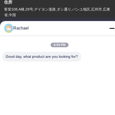
住所
客室108,A棟,29号,デイヨン道路,ダシ通り,パンユ地区,広州市,広東
省,中国
テレ
Rachael
0086-15112103717
8:59 PM
Good day, what product are you looking for?
プライバシーポリシー
|
地図
中国 良い 品質 テレビディスプレイパネル サプライヤー。
Copyright© -2026 Guangzhou Yaogang Electronic Technology
Co., Ltd. すべて 権利は保護されています.