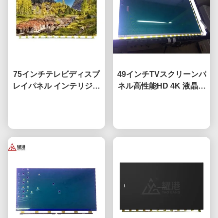
75インチテレビディスプ
49インチTVスクリーンパ
レイパネル インテリジェ
ネル高性能HD 4K 液晶デ
ントネットワークテレビ
ィスプレイTV 導かれた
液晶スクリーン Fo BOE
今雑談しなさい
モニター DV490FHB-
今雑談しなさい
LGハイセンスのスクリー
NV0
ン交換