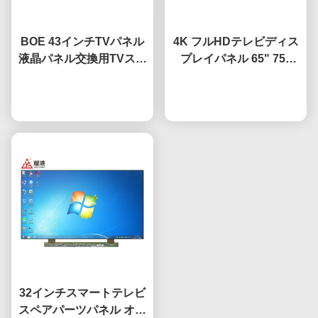
BOE 43インチTVパネル
4K フルHDテレビディス
液晶パネル交換用TVスク
プレイパネル 65" 75"
リーン HV-430FHB-N10
85" HV650QUB-F9A 導
今雑談しなさい
かれたオープンセルパネ
今雑談しなさい
ル
32インチスマートテレビ
スペアパーツパネル オー