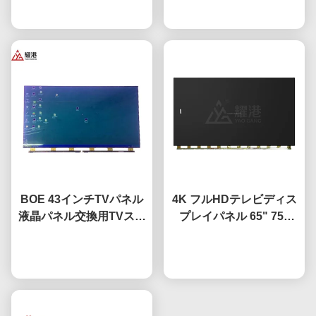
液晶スクリーン Fo BOE
今雑談しなさい
モニター DV490FHB-
今雑談しなさい
LGハイセンスのスクリー
NV0
ン交換
BOE 43インチTVパネル
4K フルHDテレビディス
液晶パネル交換用TVスク
プレイパネル 65" 75"
リーン HV-430FHB-N10
85" HV650QUB-F9A 導
今雑談しなさい
かれたオープンセルパネ
今雑談しなさい
ル