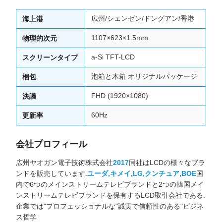
広州/シェンゼン/ドングアン/香港
海上港
1107×623×1.5mm
物理的次元
a-Si TFT-LCD
スクリーンタイプ
泡箱と木箱 オリジナルパッケージ
梱包
FHD (1920×1080)
決議
60Hz
更新率
会社プロフィール
広州ヤオガン電子技術株式会社
2017
同社はLCDの様々なブラ
ンドを販売しています.
ユーダ,キメイ,LG,クンチュア,BOE
国
内で6つのメインストリームテレビブランドと2つの韓国メイ
ンストリームテレビブランドを保有するLCD取引会社である.
企業では"プロフェッショナルな"誠実で信頼性のある"ビジネ
ス哲学