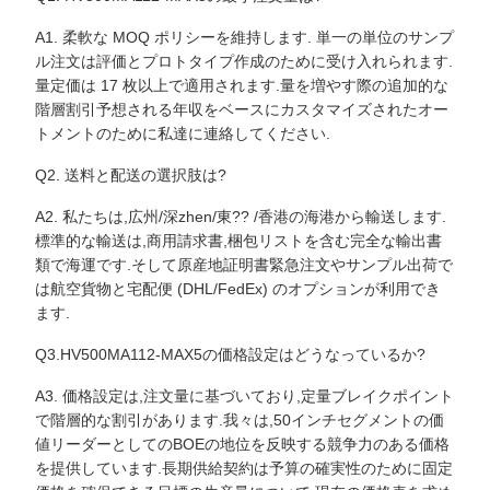
A1. 柔軟な MOQ ポリシーを維持します. 単一の単位のサンプ
ル注文は評価とプロトタイプ作成のために受け入れられます.
量定価は 17 枚以上で適用されます.量を増やす際の追加的な
階層割引予想される年収をベースにカスタマイズされたオー
トメントのために私達に連絡してください.
Q2. 送料と配送の選択肢は?
A2. 私たちは,広州/深zhen/東?? /香港の海港から輸送します.
標準的な輸送は,商用請求書,梱包リストを含む完全な輸出書
類で海運です.そして原産地証明書緊急注文やサンプル出荷で
は航空貨物と宅配便 (DHL/FedEx) のオプションが利用でき
ます.
Q3.HV500MA112-MAX5の価格設定はどうなっているか?
A3. 価格設定は,注文量に基づいており,定量ブレイクポイント
で階層的な割引があります.我々は,50インチセグメントの価
値リーダーとしてのBOEの地位を反映する競争力のある価格
を提供しています.長期供給契約は予算の確実性のために固定