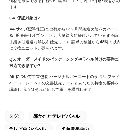
価格を確保できる目標の生産量について,現在の価格表を求め
ます.
Q4. 保証対象は?
A4 サイズ
標準保証は,出荷から12ヶ月間製造欠陥をカバーす
る. 拡張保証オプションは,大量顧客に提供されています.保証
手続きは迅速な解決を優先します 請求の検証から48時間以内
に交換ユニットが送られます.
Q5. オーダーメイドのパッケージングやラベル付けの要件に
対応できますか?
A5 について
中立包装 パーソナルバーコードのラベル プライ
ベート・レーベルの文書販売チームとあなたの特定の要件を
議論し,我々はそれに応じて履行を構成します.
タグ:
導かれたテレビパネル
テレビ画面パネル
平面液晶画面