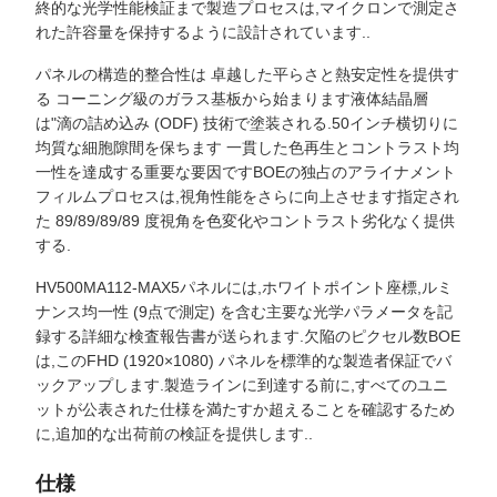
終的な光学性能検証まで製造プロセスは,マイクロンで測定さ
れた許容量を保持するように設計されています..
パネルの構造的整合性は 卓越した平らさと熱安定性を提供す
る コーニング級のガラス基板から始まります液体結晶層
は"滴の詰め込み (ODF) 技術で塗装される.50インチ横切りに
均質な細胞隙間を保ちます 一貫した色再生とコントラスト均
一性を達成する重要な要因ですBOEの独占のアライナメント
フィルムプロセスは,視角性能をさらに向上させます指定され
た 89/89/89/89 度視角を色変化やコントラスト劣化なく提供
する.
HV500MA112-MAX5パネルには,ホワイトポイント座標,ルミ
ナンス均一性 (9点で測定) を含む主要な光学パラメータを記
録する詳細な検査報告書が送られます.欠陥のピクセル数BOE
は,このFHD (1920×1080) パネルを標準的な製造者保証でバ
ックアップします.製造ラインに到達する前に,すべてのユニ
ットが公表された仕様を満たすか超えることを確認するため
に,追加的な出荷前の検証を提供します..
仕様