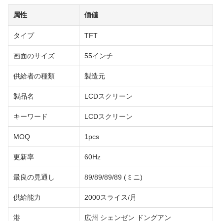
属性
価値
タイプ
TFT
画面のサイズ
55インチ
供給者の種類
製造元
製品名
LCDスクリーン
キーワード
LCDスクリーン
MOQ
1pcs
更新率
60Hz
最良の見通し
89/89/89/89 (ミニ)
供給能力
2000スライス/月
港
広州 シェンゼン ドングアン