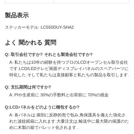
製品表示
ステッカーモデル: LC550DUY-SHA2
よく 聞かれる 質問
Q: 取引会社ですか? それとも製造会社ですか?
A: 私たちは10年の経験を持つプロのLCDオープンセル取引会社
です.LCD/LEDテレビ画面ディスプレイパネルのスペアパーツに
特化した.そして私たちは直接顧客と私たちの製品を取引します.
Q: 支払期間は何ですか?
A: PIや生産前に 30%の手数料と出荷前に 70%の残金
Q:LCDパネルをどのように梱包するか?
A: 各パネルは,個別に反静的泡で包み,角保護具を備えた強化さ
れた波紋紙箱に入れます.大量注文は,輸送中に最大限の保護のた
めに木製の箱でパレット化されます..