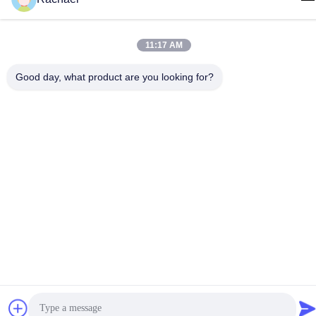
11:17 AM
プライバシーポリシー
|
地図
Good day, what product are you looking for?
中国 良い 品質 テレビディスプレイパネル サプライヤー。
Copyright© -2026 Guangzhou Yaogang Electronic Technology
Co., Ltd. すべて 権利は保護されています.