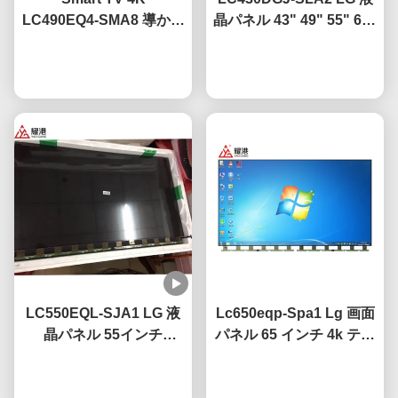
LC490EQ4-SMA8 導かれ
晶パネル 43" 49" 55" 65"
た TV ディスプレイパネ
75" 4Kスマートテレビ 液
ル 49 インチ LG用 画面割
今雑談しなさい
晶スクリーン 導かれたガ
今雑談しなさい
れテレビ交換
ラスパネル
LC550EQL-SJA1 LG 液
Lc650eqp-Spa1 Lg 画面
晶パネル 55インチ
パネル 65 インチ 4k テレ
3840×2160 UHD解像度
ビスクリーン アンチグレ
今雑談しなさい
CE認証
アコーティング付き
今雑談しなさい