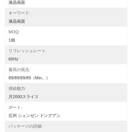
液晶画面
キーワード:
液晶画面
MOQ:
1個
リフレッシュレート:
60Hz
最高の視点:
89/89/89/89（min。）
供給能力:
月2000スライス
ポート:
広州 シェンゼン ドングアン
パッケージの詳細: