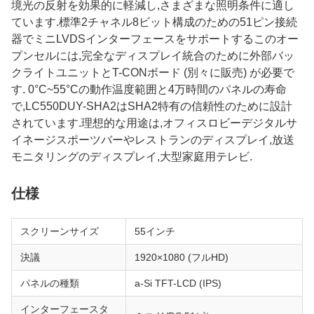
境光の反射を効果的に軽減し,さまざまな照明条件に適し
ています.標準2チャネル8ビット構成のための51ピン接続
器でミニLVDSインターフェースをサポートするこのオー
プンセルには,完全なディスプレイ統合のために外部バッ
クライトユニットとT-CONボード (別々に販売) が必要で
す. 0°C~55°Cの動作温度範囲と4万時間のパネルの寿命
で,LC550DUY-SHA2はSHA2特有の信頼性のために設計
されています.理想的な用途は,オフィスロビーデジタルサ
イネージスポーツバーやレストランのディスプレイ,放送
モニタリングのディスプレイ,大型家庭用テレビ.
仕様
スクリーンサイズ
55インチ
決議
1920×1080 (フルHD)
パネルの種類
a-Si TFT-LCD (IPS)
インターフェースタ