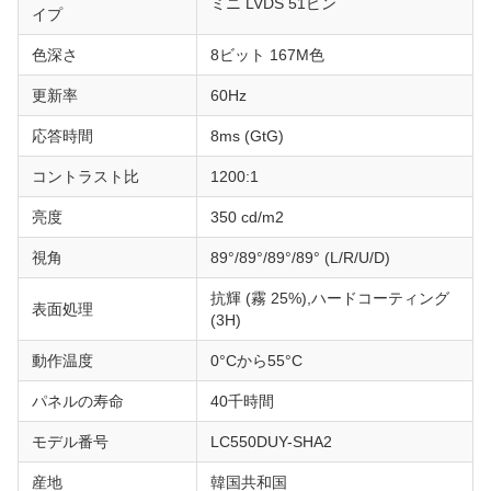
ミニ LVDS 51ピン
イプ
色深さ
8ビット 167M色
更新率
60Hz
応答時間
8ms (GtG)
コントラスト比
1200:1
亮度
350 cd/m2
視角
89°/89°/89°/89° (L/R/U/D)
抗輝 (霧 25%),ハードコーティング
表面処理
(3H)
動作温度
0°Cから55°C
パネルの寿命
40千時間
モデル番号
LC550DUY-SHA2
産地
韓国共和国