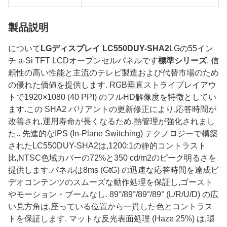
製品説明
について
LGディスプレイ LC550DUY-SHA2
LGの55イン
チ a-Si TFT LCDオープンセルパネルです
標準シリーズ
, 信
頼性の高い性能と主流のテレビ製造および代替市場のため
の優れた価値を提供します. RGB垂直ストライプレイアウ
トで1920×1080 (40 PPI) のフルHD解像度を特徴としてい
ます.この SHA2 バリアントの更新修正により,応答時間が
改善され,運用寿命が長くなるため,熱管理が強化されまし
た.. 先進的なIPS (In-Plane Switching) テクノロジーで構築
されたLC550DUY-SHA2は,1200:1の静的コントラスト
比,NTSC色域カバーの72%と350 cd/m2のピーク明るさを
提供します.パネルは8ms (GtG) の迅速な応答時間を達成ビ
デオコンテンツのスムーズな動作処理を保証し,ゴースト
やモーション・ブームなし. 89°/89°/89°/89° (L/R/U/D) の広
い見方角は,座っている位置から一貫した色とコントラス
トを保証します. マットな反光表面処理 (Haze 25%) は,環