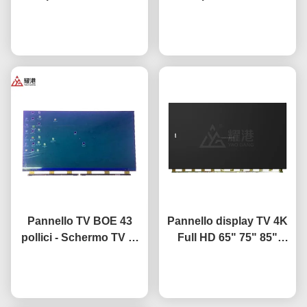
intelligente LCD
prestazioni HD 4K LCD
Schermo Fo BOE LG
Ora chiacchieri
Display TV LED Monitor
Ora chiacchieri
Hisense Sostituzione
DV490FHB-NV0
schermo
Pannello TV BOE 43
Pannello display TV 4K
pollici - Schermo TV di
Full HD 65" 75" 85"
ricambio per pannello
HV650QUB-F9A LED
LCD HV-430FHB-N10
Ora chiacchieri
Ora chiacchieri
Open Cell