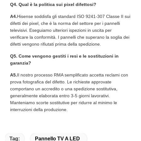
Q4. Qual è la politica sui pixel difettosi?
A4.
Hisense soddisfa gli standard ISO 9241-307 Classe II sui
difetti dei pixel, che è la norma del settore per i pannelli
televisivi. Eseguiamo ulteriori ispezioni in uscita per
verificare la conformità. I pannelli che superano la soglia dei
difetti vengono rifiutati prima della spedizione.
Q5. Come vengono gestiti i resi e le sostituzioni in
garanzia?
A5.
Il nostro processo RMA semplificato accetta reclami con
prova fotografica del difetto. Le richieste approvate
comportano un accredito o una spedizione sostitutiva,
generalmente elaborata entro 3-5 giorni lavorativi.
Manteniamo scorte sostitutive per ridurre al minimo le
interruzioni della produzione.
Tag:
Pannello TV A LED