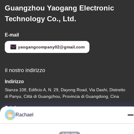
Guangzhou Yaogang Electronic
Technology Co., Ltd.
E-mail
yaogangcompany02@gmail.com
Il nostro indirizzo
Indirizzo
Stanza 108, Edificio A, N. 29, Dayong Road, Via Dashi, Distretto
di Panyu, Città di Guangzhou, Provincia di Guangdong, Cina
Telefono
Rachael
0086-15112103717