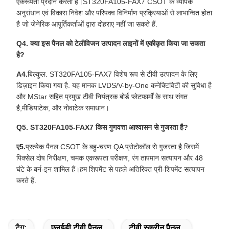
एकरूपता प्रदान करती है।ST320FA105-FAX7 CSOT के व्यापक
अनुसंधान एवं विकास निवेश और परिपक्व विनिर्माण प्रक्रियाओं से लाभान्वित होता
है जो जेनेरिक आपूर्तिकर्ताओं द्वारा दोहराए नहीं जा सकते हैं.
Q4. क्या इस पैनल को टेलीविजन उत्पादन लाइनों में एकीकृत किया जा सकता
है?
A4.
बिल्कुल. ST320FA105-FAX7 विशेष रूप से टीवी उत्पादन के लिए
डिज़ाइन किया गया है. यह मानक LVDS/V-by-One कनेक्टिविटी की सुविधा है
और MStar सहित प्रमुख टीवी नियंत्रक बोर्ड प्लेटफार्मों के साथ संगत
है,मीडियाटेक, और नोवाटेक समाधान।
Q5. ST320FA105-FAX7 किस गुणवत्ता आश्वासन से गुजरता है?
ए5.
प्रत्येक पैनल CSOT के बहु-चरण QA प्रोटोकॉल से गुजरता है जिसमें
पिक्सेल दोष निरीक्षण, चमक एकरूपता परीक्षण, रंग तापमान सत्यापन और 48
घंटे के बर्न-इन शामिल हैं।हम शिपमेंट से पहले अतिरिक्त प्री-शिपमेंट सत्यापन
करते हैं.
टैग:
एलईडी टीवी पैनल
टीवी स्क्रीन पैनल