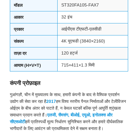
ST320FA105-FAX7
मॉडल
32 इंच
आकार
आईपीएस टीएफटी-एलसीडी
प्रकार
4K यूएचडी (3840×2160)
संकल्प
120 हर्ट्ज
ताज़ा दर
715×411×1.3 मिमी
आयाम (H×V×T)
कंपनी प्रोफ़ाइल
गुआंगज़ौ, चीन में मुख्यालय के साथ, हमारी कंपनी के बाद से वैश्विक प्रदर्शन
उद्योग की सेवा कर रहा है
2017
हम विश्व स्तरीय पैनल निर्माताओं और टेलीविजन
ओईएम के बीच अंतर को पाटते हैं, न केवल घटकों बल्कि पूर्ण आपूर्ति श्रृंखला
समाधान प्रदान करते हैं।
एलजी, सैमसंग, बीओई, एयूओ, इनोलक्स और
सीएसओटी
हमें प्रतिस्पर्धी मूल्य निर्धारण सुनिश्चित करने और हमारे दीर्घकालिक
भागीदारों के लिए आवंटन को प्राथमिकता देने में सक्षम बनाता है।