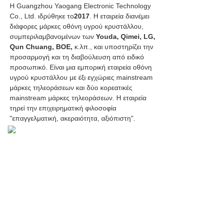
Η Guangzhou Yaogang Electronic Technology
Co., Ltd. ιδρύθηκε το
2017
. Η εταιρεία διανέμει
διάφορες μάρκες οθόνη υγρού κρυστάλλου,
συμπεριλαμβανομένων των
Youda, Qimei, LG,
Qun Chuang, BOE,
κ.λπ., και υποστηρίζει την
προσαρμογή και τη διαβούλευση από ειδικό
προσωπικό. Είναι μια εμπορική εταιρεία οθόνη
υγρού κρυστάλλου με έξι εγχώριες mainstream
μάρκες τηλεοράσεων και δύο κορεατικές
mainstream μάρκες τηλεοράσεων. Η εταιρεία
τηρεί την επιχειρηματική φιλοσοφία
"επαγγελματική, ακεραιότητα, αξιόπιστη".