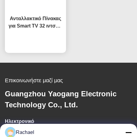
Ανταλλακτικό Πίνακας
για Smart TV 32 ιντσών
Άνοιγμα κελιού
HV320WHB-F7E
Συνομιλία τώρα
Αντικατάσταση οθόνης
οθόνη υγρού
κρυστάλλου TV
Επικοινωνήστε μαζί μας
Guangzhou Yaogang Electronic
Technology Co., Ltd.
Ηλεκτρονικό
Rachael
yaogangcompany02@gmail.com