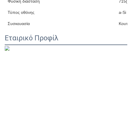
Φυσική διάσταση
715(Υ)
Τύπος οθόνης
a-Si T
Συσκευασία
Κουτί 
Εταιρικό Προφίλ