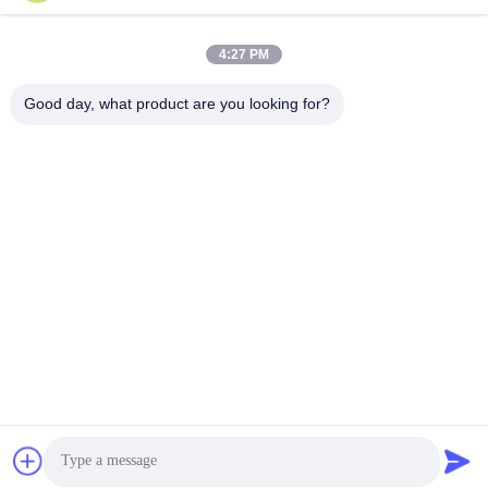
4:27 PM
Η διεύθυνσή μας
Good day, what product are you looking for?
Διεύθυνση
Δωμάτιο 108, κτίριο Α, αριθ. 29, οδός Dayong, οδός Dashi,
περιοχή Panyu, πόλη Guangzhou, επαρχία Guangdong, Κίνα
Τηλεφώνημα
0086-15112103717
Πολιτική απορρήτου
|
Sitemap
Κίνα Καλό Ποιότητα Πάνελ οθόνης τηλεόρασης Προμηθευτής.
Πνευματικά δικαιώματα © -2026 Guangzhou Yaogang Electronic
Technology Co., Ltd. Όλα. Όλα τα δικαιώματα διατηρούνται.