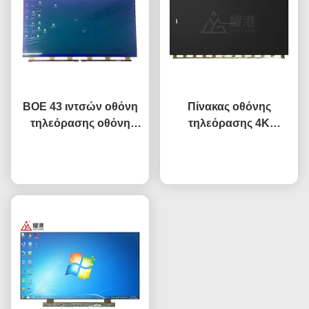
BOE 43 ιντσών οθόνη
Πίνακας οθόνης
τηλεόρασης οθόνη
τηλεόρασης 4K
υγρού κρυστάλλου
Γεμάτος HD 65" 75" 85"
οθόνη αντικατάστασης
Συνομιλία τώρα
HV650QUB-F9A LED
Συνομιλία τώρα
τηλεόρασης HV-
Άνοιγμα κελιού Πίνακας
430FHB-N10