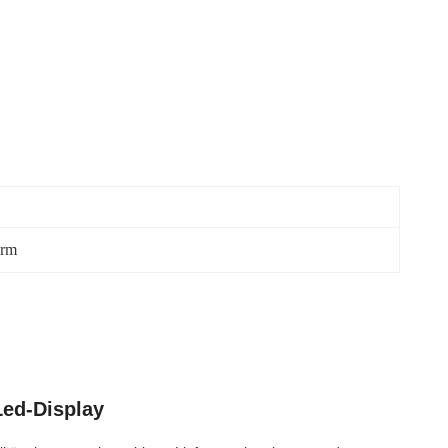
irm
Led-Display