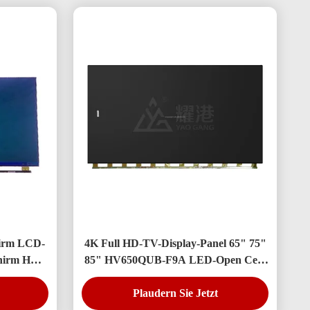
hirm LCD-
4K Full HD-TV-Display-Panel 65" 75"
chirm HV-
85" HV650QUB-F9A LED-Open Cell-
Panel
Plaudern Sie Jetzt