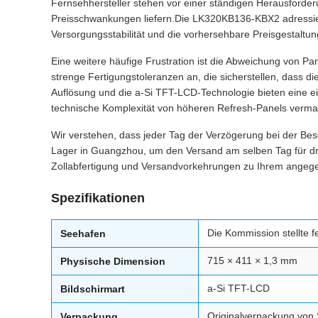
Fernsehhersteller stehen vor einer ständigen Herausforder
Preisschwankungen liefern.Die LK320KB136-KBX2 adressiert 
Versorgungsstabilität und die vorhersehbare Preisgestaltu
Eine weitere häufige Frustration ist die Abweichung von Pa
strenge Fertigungstoleranzen an, die sicherstellen, dass
Auflösung und die a-Si TFT-LCD-Technologie bieten eine einh
technische Komplexität von höheren Refresh-Panels verma
Wir verstehen, dass jeder Tag der Verzögerung bei der Be
Lager in Guangzhou, um den Versand am selben Tag für dr
Zollabfertigung und Versandvorkehrungen zu Ihrem angeg
Spezifikationen
Die Kommission stellte f
Seehafen
715 × 411 × 1,3 mm
Physische Dimension
a-Si TFT-LCD
Bildschirmart
Originalverpackung von
Verpackung