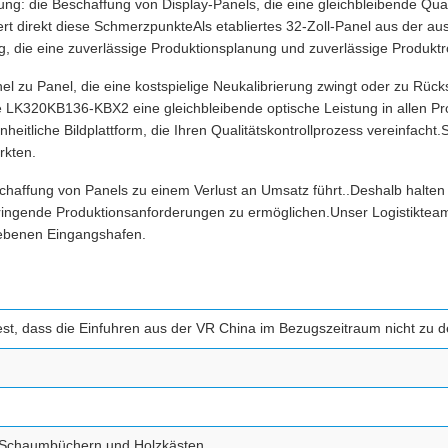
ung: die Beschaffung von Display-Panels, die eine gleichbleibende Qu
direkt diese SchmerzpunkteAls etabliertes 32-Zoll-Panel aus der ausge
ng, die eine zuverlässige Produktionsplanung und zuverlässige Produk
nel zu Panel, die eine kostspielige Neukalibrierung zwingt oder zu Rüc
 die LK320KB136-KBX2 eine gleichbleibende optische Leistung in allen
eitliche Bildplattform, die Ihren Qualitätskontrollprozess vereinfacht
rkten.
schaffung von Panels zu einem Verlust an Umsatz führt..Deshalb halte
ingende Produktionsanforderungen zu ermöglichen.Unser Logistiktea
ebenen Eingangshafen.
est, dass die Einfuhren aus der VR China im Bezugszeitraum nicht zu d
 Schaumbüchern und Holzkästen