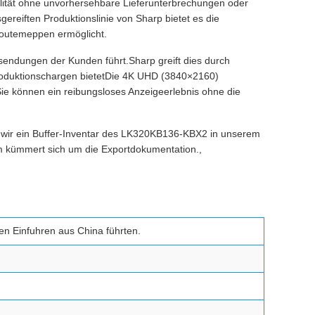
alität ohne unvorhersehbare Lieferunterbrechungen oder
reiften Produktionslinie von Sharp bietet es die
troutemeppen ermöglicht.
ksendungen der Kunden führt.Sharp greift dies durch
 Produktionschargen bietetDie 4K UHD (3840×2160)
.Sie können ein reibungsloses Anzeigeerlebnis ohne die
n wir ein Buffer-Inventar des LK320KB136-KBX2 in unserem
m kümmert sich um die Exportdokumentation.,
en Einfuhren aus China führten.