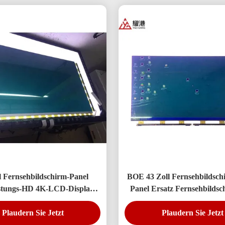
l Fernsehbildschirm-Panel
BOE 43 Zoll Fernsehbildsc
stungs-HD 4K-LCD-Display
Panel Ersatz Fernsehbilds
-Monitor DV490FHB-NV0
430FHB-N10
Plaudern Sie Jetzt
Plaudern Sie Jetzt