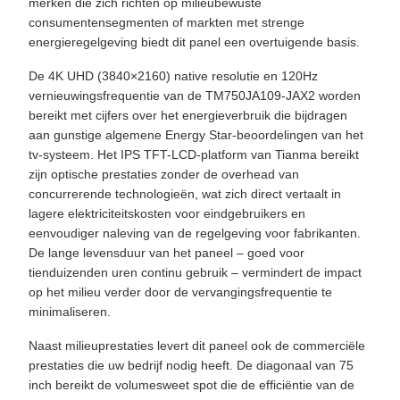
merken die zich richten op milieubewuste
consumentensegmenten of markten met strenge
energieregelgeving biedt dit panel een overtuigende basis.
De 4K UHD (3840×2160) native resolutie en 120Hz
vernieuwingsfrequentie van de TM750JA109-JAX2 worden
bereikt met cijfers over het energieverbruik die bijdragen
aan gunstige algemene Energy Star-beoordelingen van het
tv-systeem. Het IPS TFT-LCD-platform van Tianma bereikt
zijn optische prestaties zonder de overhead van
concurrerende technologieën, wat zich direct vertaalt in
lagere elektriciteitskosten voor eindgebruikers en
eenvoudiger naleving van de regelgeving voor fabrikanten.
De lange levensduur van het paneel – goed voor
tienduizenden uren continu gebruik – vermindert de impact
op het milieu verder door de vervangingsfrequentie te
minimaliseren.
Naast milieuprestaties levert dit paneel ook de commerciële
prestaties die uw bedrijf nodig heeft. De diagonaal van 75
inch bereikt de volumesweet spot die de efficiëntie van de