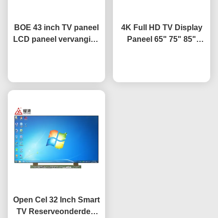
BOE 43 inch TV paneel
4K Full HD TV Display
LCD paneel vervanging
Paneel 65" 75" 85"
TV scherm HV-430FHB-
HV650QUB-F9A LED
Praatje Nu
N10
Open Cel Paneel
Praatje Nu
Open Cel 32 Inch Smart
TV Reserveonderdeel