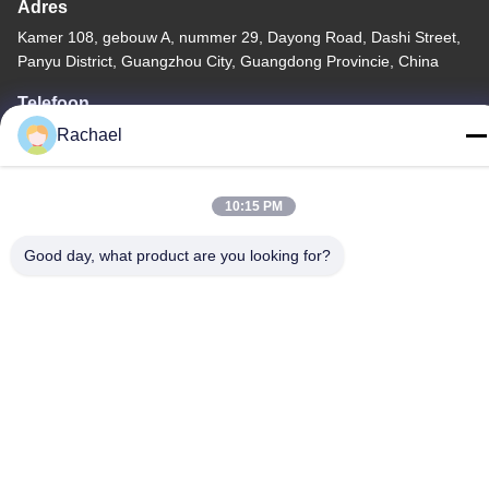
Adres
Kamer 108, gebouw A, nummer 29, Dayong Road, Dashi Street,
Panyu District, Guangzhou City, Guangdong Provincie, China
Telefoon
Rachael
0086-15112103717
10:15 PM
Good day, what product are you looking for?
Privacybeleid
|
Sitemap
China Goed Kwaliteit TV-displaypaneel Auteursrecht © -2026
Guangzhou Yaogang Electronic Technology Co., Ltd. Allemaal.
Alle rechten voorbehouden.