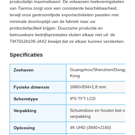
productielijn maximaliseert. De volwassen toeleveringsketen
van Tianma zorgt voor een consistente beschikbaarheid,
terwijl onze gestroomlijnde exportactiviteiten panelen met
minimale doorlooptijd van de fabriek naar uw
productiefaciliteit krijgen. Duurzame productie en
betrouwbare bedrijfsprestaties sluiten elkaar niet uit: de
TM750JA109-JAX2 bewijst dat ze elkaar kunnen versterken.
Specificaties
Guangzhou/Shenzhen/Dongguan
Zeehaven
Kong
1660×934×1,8 mm
Fysieke dimensie
IPS TFT-LCD
Schermtype
Schuimdoos en houten kist origine
Verpakking
verpakking
4K UHD (3840×2160)
Oplossing