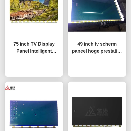
75 inch TV Display
49 inch tv scherm
Panel Intelligent
paneel hoge prestaties
Network TV LCD Screen
HD 4K LCD display tv
Fo BOE LG Hisense
Praatje Nu
LED monitor
Praatje Nu
Scherm vervanging
DV490FHB-NV0