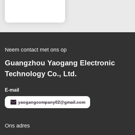
Paneel HV320WHB-F7E
Scherm Vervanging
Praatje Nu
LCD TV Schermen
Neem contact met ons op
Guangzhou Yaogang Electronic
Technology Co., Ltd.
E-mail
yaogangcompany02@gmail.com
Ons adres