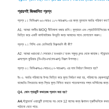
প্রায়শই জিজ্ঞাসিত প্রশ্ন
প্রশ্ন ১। ভিভিএক্স ৬৫০আরএ ১১৭-আরএক্স১-এর জন্য ন্যূনতম অর্ডার পরিমাণ কত
A1. আমরা নমনীয় MOQ নীতিমালা বজায় রাখি। মূল্যায়ন এবং প্রোটোটাইপিংয়ের জন
ভিত্তি করে একটি কাস্টমাইজড উদ্ধৃতি জন্য আমাদের সাথে যোগাযোগ করুন।
প্রশ্ন ২। শিপিং এবং ডেলিভারি বিকল্পগুলি কী কী?
A2. আমরা গুয়াংঝো / শেনঝেন / ডংগুয়ান / হংকং সমুদ্র বন্দর থেকে জাহাজ। স্ট্যান্ডার্
এক্সপ্রেস কুরিয়ার (ডিএইচএল/ফেডএক্স) বিকল্প উপলব্ধ।
প্রশ্ন ৩। ভিভিএক্স৬৫০আরএ১১৭-আরএক্স১ এর দাম নির্ধারণ কিভাবে হয়?
উঃ ৩. অর্ডার পরিমাণের উপর ভিত্তি করে মূল্য নির্ধারণ করা হয়, পরিমাণের ব্রেকপয়
বাজেটের নিশ্চয়তার জন্য স্থির মূল্য নিশ্চিত করতে পারেআপনার লক্ষ্য ভলিউমের জন্
Q4. কোন গ্যারান্টি কভারেজ প্রদান করা হয়?
A4.
স্ট্যান্ডার্ড ওয়ারেন্টি চালানের পর থেকে 12 মাসের জন্য উত্পাদন ত্রুটিগুলিকে 
পাঠানো যেতে পারে.