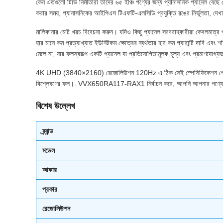
কেন এতগুলো টিভি নির্মাতারা তাদের ৬৫ ইঞ্চি পণ্যের জন্য প্যানাসনিক প্যানেল 
করার সময়, প্যানাসনিকের আইপিএস টিএফটি-এলসিডি প্রযুক্তি রঙের নির্ভুলতা, দেখার কো
মালিকানার মোট খরচ বিবেচনা করুন। যদিও কিছু প্যানেল সরবরাহকারীরা কেবলমাত্
হার মানে কম প্রত্যাখ্যাত ইউনিটকম ক্ষেত্রের ব্যর্থতার হার কম গ্যারান্টি দাবি এবং 
মেলে না, যার ফলস্বরূপ একটি প্যানেল যা প্রতিযোগিতামূলক মূল্য এবং প্রমাণযোগ্যভ
4K UHD (3840×2160) রেজোলিউশন 120Hz এ ঠিক সেই স্পেসিফিকেশন প্রোফাইল সরব
বিশ্লেষণের ফল।. VVX650RA117-RAX1 নির্বাচন করে, আপনি আপনার পণ্যের স্পেসিফি
বিশেষ উল্লেখ
ব্র্যান্ড
মডেল
আকার
প্রকার
রেজোলিউশন