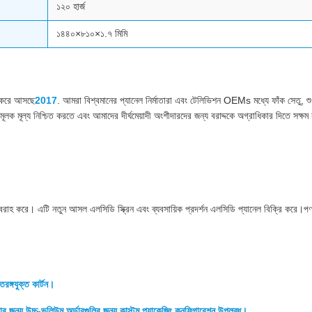
১২০ হার্জ
১৪৪০×৮১০×১.৭ মিমি
বা করে আসছে
2017
. আমরা বিশ্বমানের প্যানেল নির্মাতারা এবং টেলিভিশন OEMs মধ্যে ফাঁক সেতু, শুধু
লক মূল্য নিশ্চিত করতে এবং আমাদের দীর্ঘমেয়াদী অংশীদারদের জন্য বরাদ্দকে অগ্রাধিকার দিতে সক্ষ
েবা সরবরাহ করে। এটি নতুন আসল এলসিডি স্ক্রিন এবং ব্যবসায়িক প্রদর্শন এলসিডি প্যানেল বিক্রি করে।প
তরঙ্গযুক্ত কার্টন।
 করার জন্য উচ্চ-ভলিউম অর্ডারগুলির জন্য কাস্টম প্যাকেজিং কনফিগারেশন উপলব্ধ।