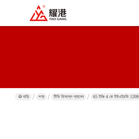
বাড়ি
পণ্য
টিভি ডিসপ্লে প্যানেল
65 ইঞ্চি 4 কে ইউএইচডি 120Hz