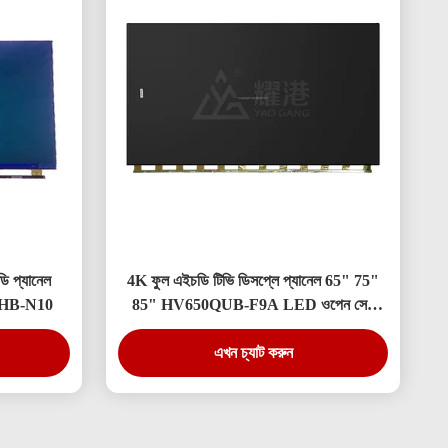
ি প্যানেল
4K ফুল এইচডি টিভি ডিসপ্লে প্যানেল 65" 75"
30FHB-N10
85" HV650QUB-F9A LED ওপেন সেল
প্যানেল
এখন চ্যাট করুন