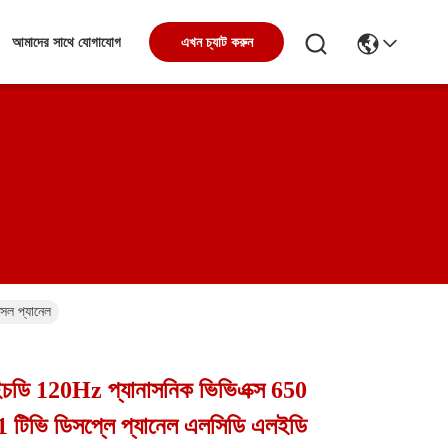
আমাদের সাথে যোগাযোগ
এখন চ্যাট করুন
েল প্যানেল
ইচডি 120Hz প্যানাসনিক ভিভিএক্স 650
টিভি ডিসপ্লে প্যানেল এলসিডি এলইডি