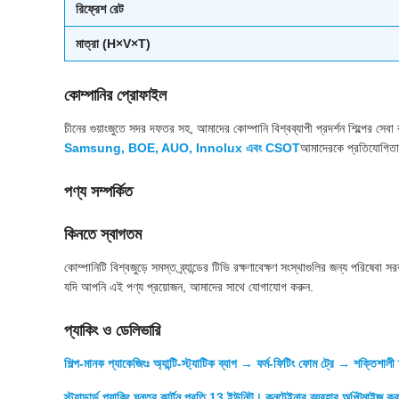
রিফ্রেশ রেট
মাত্রা (H×V×T)
কোম্পানির প্রোফাইল
চীনের গুয়াংজুতে সদর দফতর সহ, আমাদের কোম্পানি বিশ্বব্যাপী প্রদর্শন শিল্পের সে
Samsung, BOE, AUO, Innolux এবং CSOT
আমাদেরকে প্রতিযোগিতামূ
পণ্য সম্পর্কিত
কিনতে স্বাগতম
কোম্পানিটি বিশ্বজুড়ে সমস্ত ব্র্যান্ডের টিভি রক্ষণাবেক্ষণ সংস্থাগুলির জন্য পরিষ
যদি আপনি এই পণ্য প্রয়োজন, আমাদের সাথে যোগাযোগ করুন.
প্যাকিং ও ডেলিভারি
শিল্প-মানক প্যাকেজিংঃ অ্যান্টি-স্ট্যাটিক ব্যাগ → ফর্ম-ফিটিং ফোম ট্রে → শক্তিশালী 
স্ট্যান্ডার্ড প্যাকিং ঘনত্ব কার্টন প্রতি 13 ইউনিট। কনটেইনার ব্যবহার অপ্টিমাইজ