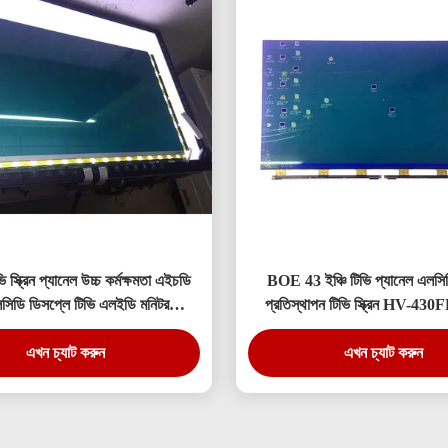
ি স্ক্রিন প্যানেল উচ্চ কর্মক্ষমতা এইচডি
BOE 43 ইঞ্চি টিভি প্যানেল এলসিড
িডি ডিসপ্লে টিভি এলইডি মনিটর
প্রতিস্থাপন টিভি স্ক্রিন HV-4
DV490FHB-NV0
এখন চ্যাট করুন
এখন চ্যাট করুন