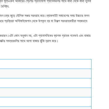
 মূল্যএকই আকারের শ্রেণীর প্রতিযোগী প্যানেলগুলির সাথে মাথা থেকে মাথা তুলনা
ৈশিষ্ট্য.
ন চক্র জুড়ে যৌগিক সঞ্চয় সরবরাহ করে।ব্যাকলাইট সমাবেশের সময় উচ্চতর ফলন
ছর ধরে প্রক্রিয়া অপ্টিমাইজেশান থেকে উপকৃত হয় যা বিকল্প সরবরাহকারীরা সহজভাবে
েন।এটা কোন অনুমান নয়, এটা প্যানাসনিকের ব্যাপক গ্রাহক গবেষণা এবং বাজার
টর সমন্বয়গুলির সাথে আসা বাজার ঝুঁকি হ্রাস করে।