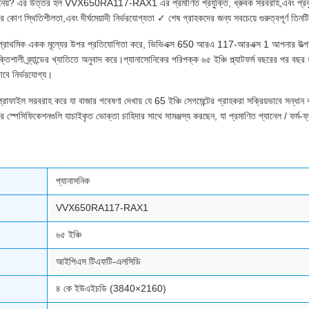
বেছে নেয়? এর উত্তর হল VVX650RA117-RAX1 এর প্রমাণিত প্রযুক্তি, ধ্রুবক সরবরাহ,এবং প্রকৃত
ণ স্থিতিশীলতা,এবং দীর্ঘমেয়াদী নির্ভরযোগ্যতা ✓ শেষ গ্রাহকদের জন্য সবচেয়ে গুরুত্বপূর্ণ তিনটি ব
র প্রাথমিক একক মূল্যের উপর প্রতিযোগিতা করে, ভিভিএক্স 650 আরএ 117-আরএক্স 1 আপনার উত্পাদ
শক্তিশালী ব্র্যান্ডের খ্যাতিতে অনুবাদ করে।প্যানাসোনিকের পরিপক্ক ৬৫ ইঞ্চি প্ল্যাটফর্ম বছরের পর ব
াবে নির্ভরযোগ্য।
রাহ করে যা বাজার গবেষণা দেখায় যে 65 ইঞ্চি সেগমেন্টের গ্রাহকরা সক্রিয়ভাবে সন্ধান করছ
কেশনগুলি যাচাইকৃত ভোক্তা চাহিদার সাথে সামঞ্জস্য করছেন, যা প্রমাণিত প্যানেল / ফর্ম-ফ্যাক্
প্যানাসনিক
VVX650RA117-RAX1
৬৫ ইঞ্চি
আইপিএস টিএফটি-এলসিডি
৪ কে ইউএইচডি (3840×2160)