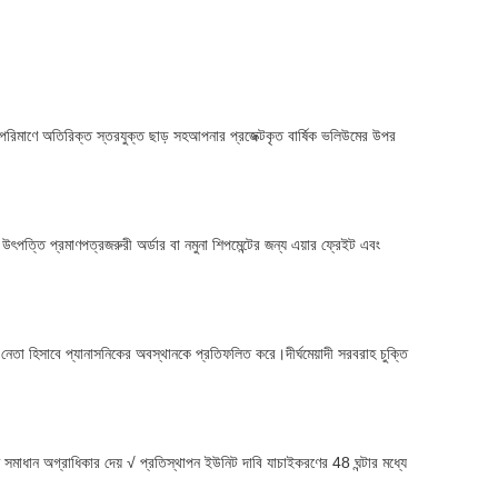
পরিমাণে অতিরিক্ত স্তরযুক্ত ছাড় সহআপনার প্রজেক্টকৃত বার্ষিক ভলিউমের উপর
বং উৎপত্তি প্রমাণপত্রজরুরী অর্ডার বা নমুনা শিপমেন্টের জন্য এয়ার ফ্রেইট এবং
র নেতা হিসাবে প্যানাসনিকের অবস্থানকে প্রতিফলিত করে।দীর্ঘমেয়াদী সরবরাহ চুক্তি
্রুত সমাধান অগ্রাধিকার দেয় √ প্রতিস্থাপন ইউনিট দাবি যাচাইকরণের 48 ঘন্টার মধ্যে