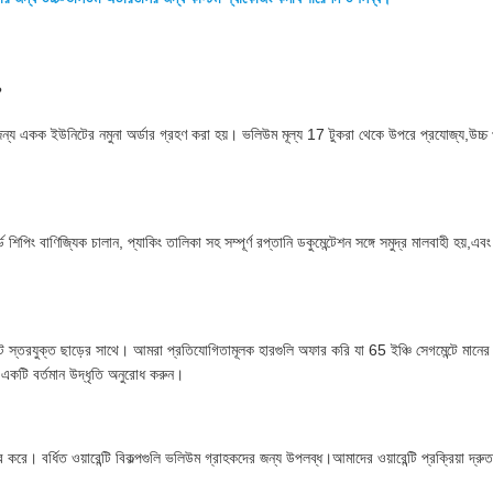
?
্য একক ইউনিটের নমুনা অর্ডার গ্রহণ করা হয়। ভলিউম মূল্য 17 টুকরা থেকে উপরে প্রযোজ্য,উচ্চ 
ড শিপিং বাণিজ্যিক চালান, প্যাকিং তালিকা সহ সম্পূর্ণ রপ্তানি ডকুমেন্টেশন সঙ্গে সমুদ্র মালবাহী হয়,এ
েন্টে স্তরযুক্ত ছাড়ের সাথে। আমরা প্রতিযোগিতামূলক হারগুলি অফার করি যা 65 ইঞ্চি সেগমেন্টে মানে
য একটি বর্তমান উদ্ধৃতি অনুরোধ করুন।
কভার করে। বর্ধিত ওয়ারেন্টি বিকল্পগুলি ভলিউম গ্রাহকদের জন্য উপলব্ধ।আমাদের ওয়ারেন্টি প্রক্রিয়া দ