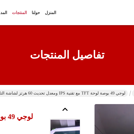
المنزل
حولنا
المنتجات
المد
تفاصيل المنتجات
لوجي 49 بوصة لوحة TFT مع تقنية IPS ومعدل تحديث 60 هرتز لشاشة التلفزيون