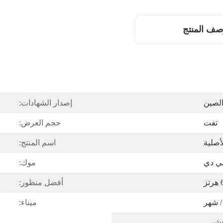
صف المنتج
الصين
إصدار الشهادات:
تفت
حجم العرض:
أصلية
اسم المنتج:
ي دي
موك:
تز
أفضل منظور:
ميناء:
صندوق فوم وصندوق خشبي 