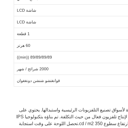
شاشة LCD
شاشة LCD
1 قطعة
60 هرتز
89/89/89/89 ((min))
2000 شرائح / شهر
قوانغتشو شنشن دونغغوان
زة لأسواق تصنيع التلفزيونات الرئيسية واستبدالها. يحتوي على
دقة Full HD من 1920 × 1080 (45 PPI) في تخطيط الشريط الرأسي RGB ،هذا الصف القياسي لمتغير SHA1 مع مواصفات متوازنة لإنتاج تلفزيون فعال من حيث التكلفة. تم بناؤه بتكنولوجيا IPS
المتقدمة (التبديل داخل الطائرة) ، يوفر LC490DUY-SHA1 نسبة تباين ثابتة تبلغ 1200: 1 مع تغطية نطاق الألوان NTSC بنسبة 72٪ وارتفاع سطوع 350 cd / m2.تحصل اللوحة على وقت استجابة