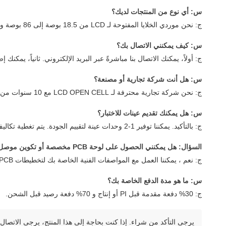
س: أي نوع من المنتجات لديك؟
ج: نحن موردي الخلايا المفتوحة لـ LCD من 18.5 بوصة إلى 86 بوصة وبعض الآخرين اللوحة الرئيسية وقطع الغيار. إذا كنت تشعر بالاهتمام بمنتجاتنا.
س: كيف يمكنني الاتصال بك؟
ج: أولاً، يمكنك الاتصال بنا مباشرةً عبر البريد الإلكتروني. ثانياً، يمكنك إضافة مكالمة الويهات أو الـ واتس آب: +86 15112103717، ثم يمكن
س: هل أنت شركة تجارية أو مصنعة؟
ج: نحن شركة تجارية محترفة لـ LCD OPEN CELL مع 10 سنوات من الخبرة. متخصصة في قطع الغيار للوحة عرض شاشة التلفزيون LCD / LED. ونحن نتداول منتجاتنا مع عملائنا مباشرة.
س: هل يمكنك تقديم عينات للاختبار؟
ج: بالتأكيد. يمكننا توفير 1-2 وحدات عينة لتقييم الجودة. يتم تغطية تكاليف شحن العينة من قبل المشتري ، ويمكن خصم رسوم العينة من الطلبات الكبيرة المستقبلية.
السؤال: هل يمكنني الحصول على لوحة PCB مخصصة أو تكوين موصل؟
ج: نعم ، يمكننا العمل مع المواصفات الفنية الخاصة بك لتخطيطات PCB المخصصة وأنواع الاتصالات لطلبات OEM من 500 وحدة. يرجى الاتصال بنا مع متطلباتك التفصيلية.
س: ما هو مدة الدفع الخاصة بك؟
ج: 30% دفعة مقدمة قبل PI أو إنتاج و 70% دفعة رصيد قبل الشحن.
يرجى التأكد من شراء. إذا كنت بحاجة إلى هذا المنتج، يرجى الاتصال ب