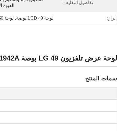
تفاصيل التغليف:
العبوة ا
إبراز:
لوحة LCD 49 بوصة
, 
لوحة TFT 60 هرتز
لوحة عرض تلفزيون LG 49 بوصة LC490DUY-SHA1 PCB:1941A /1942A
سمات المنتج