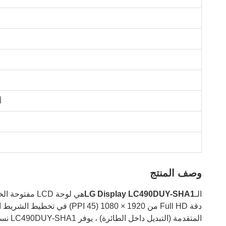
أ
وصف المنتج
الـ
LG Display LC490DUY-SHA1
هي لوحة LCD مفتوحة الخلايا a-Si TFT من LG