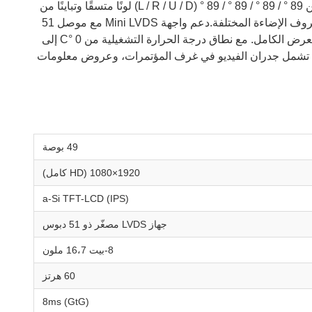
سريع 8ms (GtG)، مما يضمن التعامل السلس مع الحركة لمحتوى الفيديو دون شبح أو ضباب الحركة. تضمن زوايا المشاهدة الواسعة من 89 ° / 89 ° / 89 ° / 89 ° (L / R / U / D) لونًا متسقًا وتباينًا من
أي موقف للجلوس. معالجة سطح مضادة للوهج (Haze 25٪) تقلل بشكل فعال من انعكاسات الضوء المحيطي ، مما يجعلها مناسبة لظروف الإضاءة المختلفة.دعم واجهة Mini LVDS مع موصل 51
دبوسًا للتكوين القياسي لـ 8 قنوات، هذه الخلية المفتوحة تتطلب وحدة إضاءة خلفية خارجية ولوحة T-CON (بيع بشكل منفصل) لدمج العرض الكامل. مع نطاق درجة الحرارة التشغيلية من 0 °C إلى
 تم تصميم LC490DUY-SHA1 لموثوقية SHA1 المحددة.التطبيقات المثالية تشمل جدران الفيديو في غرف المؤتمرات، وعروض معلومات
49 بوصة
1920×1080 (HD كامل)
a-Si TFT-LCD (IPS)
جهاز LVDS مصغّر ذو 51 دبوس
8-بيت 16،7 ملون
60 هرتز
8ms (GtG)