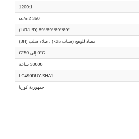
1200:1
350 cd/m2
89°/89°/89°/89° (L/R/U/D)
مضاد للوهج (ضباب 25٪) ، طلاء صلب (3H)
0°C إلى 50°C
30000 ساعة
LC490DUY-SHA1
جمهورية كوريا