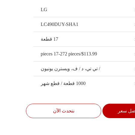
LG
LC490DUY-SHA1
17 قطعة
$113.99/pieces 17-272 pieces
/ تي تي، د / ف، ويسترن يونيون
1000 قطعة / قطع شهر
ضل سعر
نتحدث الآن