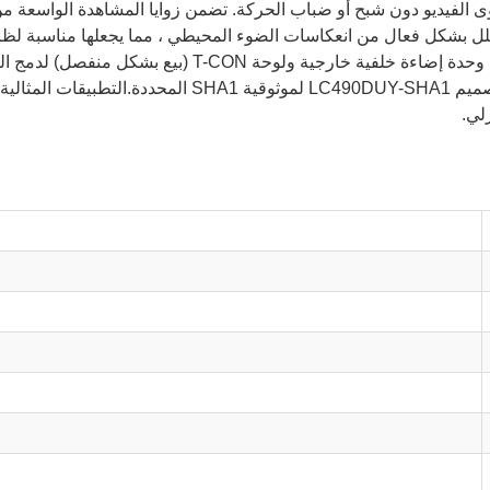
50 °C ومدة حياة اللوحة المسموح بها من 30،000 ساعة ،
لي.