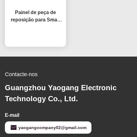
Painel de peça de
reposição para Smart
TV de 32 polegadas
Open Cell HV320WHB-
Converse agora
F7E, substituição de
tela LCD para TVs
Contacte-nos
Guangzhou Yaogang Electronic
Technology Co., Ltd.
E-mail
yaogangcompany02@gmail.com