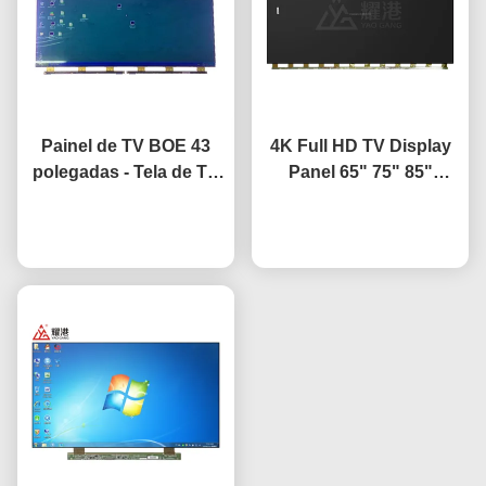
Painel de TV BOE 43
4K Full HD TV Display
polegadas - Tela de TV
Panel 65" 75" 85"
de substituição do
HV650QUB-F9A LED
painel LCD HV-430FHB-
Converse agora
Panel de célula aberta
Converse agora
N10