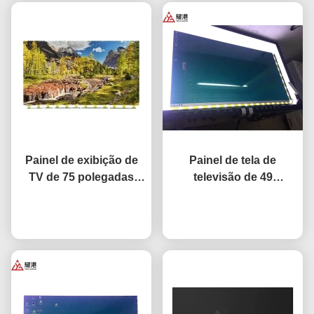
Painel de exibição de
Painel de tela de
TV de 75 polegadas
televisão de 49
Rede inteligente TV
polegadas de alto
LCD Screen Fo BOE LG
Converse agora
desempenho HD 4K
Converse agora
Hisense Reposição de
LCD Display TV LED
tela
Monitor DV490FHB-NV0