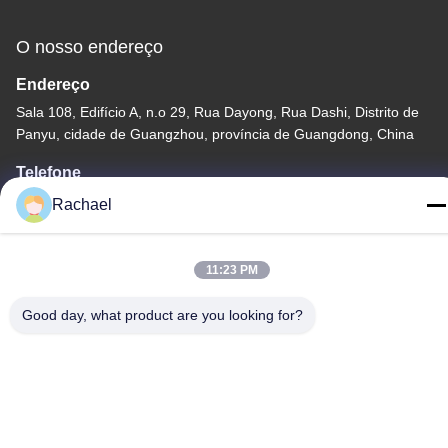
O nosso endereço
Endereço
Sala 108, Edifício A, n.o 29, Rua Dayong, Rua Dashi, Distrito de
Panyu, cidade de Guangzhou, província de Guangdong, China
Telefone
0086-15112103717
Rachael
11:23 PM
Good day, what product are you looking for?
Política de Privacidade
|
Mapa do Site
China bom Qualidade Painel de exibição do televisor Fornecedor.
Copyright © -2026 Guangzhou Yaogang Electronic Technology
Co., Ltd. Todos. Todos os direitos reservados.