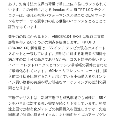
あり、対角寸法の世界出荷量で常に上位 3 位にランクされて
います。この分野における Innolux の a-Si TFT-LCD テクノ
ロジーは、優れた視覚パフォーマンスと健全な OEM マージ
ンをサポートする競争力のある価格のバランスをとることで
評判を得ています。
競争力の観点から見ると、V550EA104-EAX6 は収益に直接
影響を与えるいくつかの利点を提供します。 4K UHD
(3840×2160) 解像度は、55 インチ テレビの現在のスイート
スポットと一致しています。鮮明さに対する消費者の期待を
満たすのに十分な高さでありながら、コスト効率の高いドラ
イバー エレクトロニクスとコンテンツ帯域幅の要件に合わせ
て最適化されています。 60Hz のリフレッシュ レートは、購
入前に仕様を比較することが増えている小売購入者やオンラ
イン買い物客の共感を呼ぶ明確なマーケティングの差別化要
因となります。
市場アナリストは、新興市場でも成熟市場でも同様に、55イ
ンチパネルに対する強い需要が続くと予測しています。発展
途上国では都市化がテレビの初回購入を促進しますが、先進
国市場では買い替えサイクルにより画面サイズのアップグレ