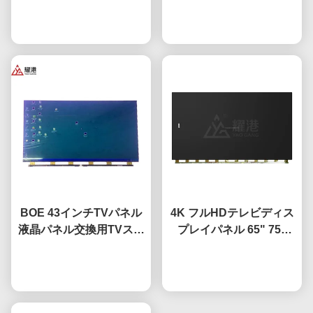
液晶スクリーン Fo BOE
今雑談しなさい
モニター DV490FHB-
今雑談しなさい
LGハイセンスのスクリー
NV0
ン交換
BOE 43インチTVパネル
4K フルHDテレビディス
液晶パネル交換用TVスク
プレイパネル 65" 75"
リーン HV-430FHB-N10
85" HV650QUB-F9A 導
今雑談しなさい
かれたオープンセルパネ
今雑談しなさい
ル