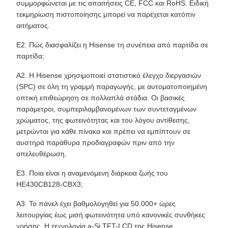
συμμορφώνεται με τις απαιτήσεις CE, FCC και RoHS. Ειδική
τεκμηρίωση πιστοποίησης μπορεί να παρέχεται κατόπιν
αιτήματος.
Ε2. Πώς διασφαλίζει η Hisense τη συνέπεια από παρτίδα σε
παρτίδα;
Α2. Η Hisense χρησιμοποιεί στατιστικό έλεγχο διεργασιών
(SPC) σε όλη τη γραμμή παραγωγής, με αυτοματοποιημένη
οπτική επιθεώρηση σε πολλαπλά στάδια. Οι βασικές
παράμετροι, συμπεριλαμβανομένων των συντεταγμένων
χρώματος, της φωτεινότητας και του λόγου αντίθεσης,
μετρώνται για κάθε πίνακα και πρέπει να εμπίπτουν σε
αυστηρά παράθυρα προδιαγραφών πριν από την
απελευθέρωση.
Ε3. Ποια είναι η αναμενόμενη διάρκεια ζωής του
HE430CB128-CBX3;
Α3. Το πάνελ έχει βαθμολογηθεί για 50.000+ ώρες
λειτουργίας έως μισή φωτεινότητα υπό κανονικές συνθήκες
χρήσης. Η τεχνολογία a-Si TFT-LCD της Hisense