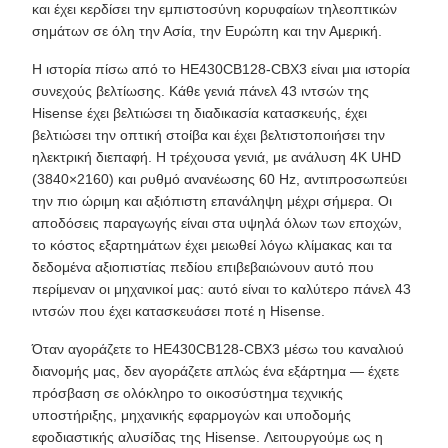
και έχει κερδίσει την εμπιστοσύνη κορυφαίων τηλεοπτικών
σημάτων σε όλη την Ασία, την Ευρώπη και την Αμερική.
Η ιστορία πίσω από το HE430CB128-CBX3 είναι μια ιστορία
συνεχούς βελτίωσης. Κάθε γενιά πάνελ 43 ιντσών της
Hisense έχει βελτιώσει τη διαδικασία κατασκευής, έχει
βελτιώσει την οπτική στοίβα και έχει βελτιστοποιήσει την
ηλεκτρική διεπαφή. Η τρέχουσα γενιά, με ανάλυση 4K UHD
(3840×2160) και ρυθμό ανανέωσης 60 Hz, αντιπροσωπεύει
την πιο ώριμη και αξιόπιστη επανάληψη μέχρι σήμερα. Οι
αποδόσεις παραγωγής είναι στα υψηλά όλων των εποχών,
το κόστος εξαρτημάτων έχει μειωθεί λόγω κλίμακας και τα
δεδομένα αξιοπιστίας πεδίου επιβεβαιώνουν αυτό που
περίμεναν οι μηχανικοί μας: αυτό είναι το καλύτερο πάνελ 43
ιντσών που έχει κατασκευάσει ποτέ η Hisense.
Όταν αγοράζετε το HE430CB128-CBX3 μέσω του καναλιού
διανομής μας, δεν αγοράζετε απλώς ένα εξάρτημα — έχετε
πρόσβαση σε ολόκληρο το οικοσύστημα τεχνικής
υποστήριξης, μηχανικής εφαρμογών και υποδομής
εφοδιαστικής αλυσίδας της Hisense. Λειτουργούμε ως η