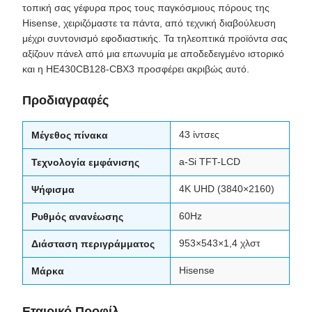
τοπική σας γέφυρα προς τους παγκόσμιους πόρους της
Hisense, χειριζόμαστε τα πάντα, από τεχνική διαβούλευση
μέχρι συντονισμό εφοδιαστικής. Τα τηλεοπτικά προϊόντα σας
αξίζουν πάνελ από μια επωνυμία με αποδεδειγμένο ιστορικό
και η HE430CB128-CBX3 προσφέρει ακριβώς αυτό.
Προδιαγραφές
43 ίντσες
Μέγεθος πίνακα
a-Si TFT-LCD
Τεχνολογία εμφάνισης
4K UHD (3840×2160)
Ψήφισμα
60Hz
Ρυθμός ανανέωσης
953×543×1,4 χλστ
Διάσταση περιγράμματος
Hisense
Μάρκα
Εταιρικό Προφίλ