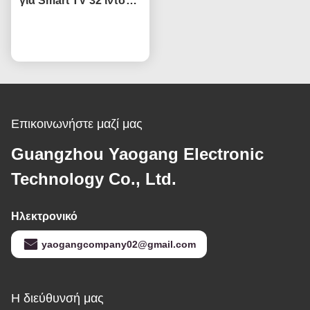
για Smart TV 32 ιντσών
Άνοιγμα κελιού
HV320WHB-F7E
Συνομιλία τώρα
Αντικατάσταση οθόνης
οθόνη υγρού
κρυστάλλου TV
Επικοινωνήστε μαζί μας
Guangzhou Yaogang Electronic
Technology Co., Ltd.
Ηλεκτρονικό
yaogangcompany02@gmail.com
Η διεύθυνσή μας