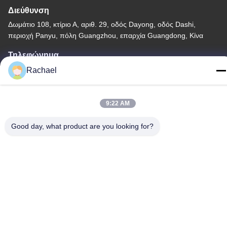
Διεύθυνση
Δωμάτιο 108, κτίριο Α, αριθ. 29, οδός Dayong, οδός Dashi,
περιοχή Panyu, πόλη Guangzhou, επαρχία Guangdong, Κίνα
Τηλεφώνημα
0086-15112103717
Rachael
9:22 AM
Good day, what product are you looking for?
Πολιτική απορρήτου
|
Sitemap
Κίνα Καλό Ποιότητα Πάνελ οθόνης τηλεόρασης Προμηθευτής.
Πνευματικά δικαιώματα © -2026 Guangzhou Yaogang Electronic
Technology Co., Ltd. Όλα. Όλα τα δικαιώματα διατηρούνται.