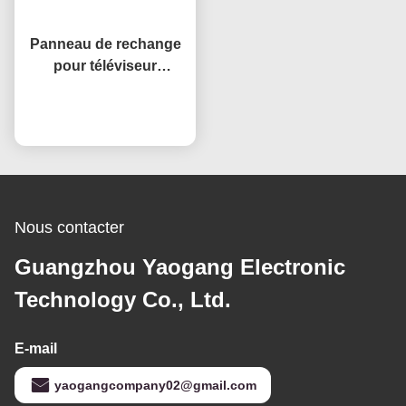
Panneau de rechange
pour téléviseur
intelligent de 32 pouces
Open Cell HV320WHB-
Causez Maintenant
F7E, remplacement
d'écran LCD pour
téléviseur
Nous contacter
Guangzhou Yaogang Electronic
Technology Co., Ltd.
E-mail
yaogangcompany02@gmail.com