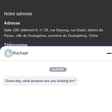
Notre adresse
Adresse
Salle 108, bâtiment A, n° 29, rue Dayong, rue Dashi, district de
Panyu, ville de Guangzhou, province du Guangdong, Chine
Télégramme
0086-15112103717
Rachael
6:29 PM
Good day, what product are you looking for?
Politique de confidentialité
|
Plan du site
La Chine est bonne. Qualité Panneau d'affichage TV Le
fournisseur. -2026 Guangzhou Yaogang Electronic Technology
Co., Ltd. Tout. Les droits sont réservés.