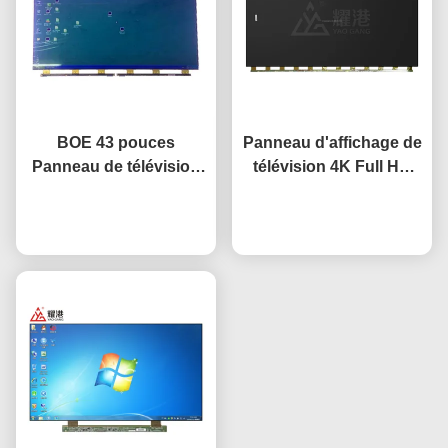
BOE 43 pouces
Panneau d'affichage de
Panneau de télévision
télévision 4K Full HD
LCD Panneau de
65" 75" 85" HV650QUB-
remplacement Écran de
Causez Maintenant
F9A Panneau LED à
Causez Maintenant
télévision HV-430FHB-
cellule ouverte
N10